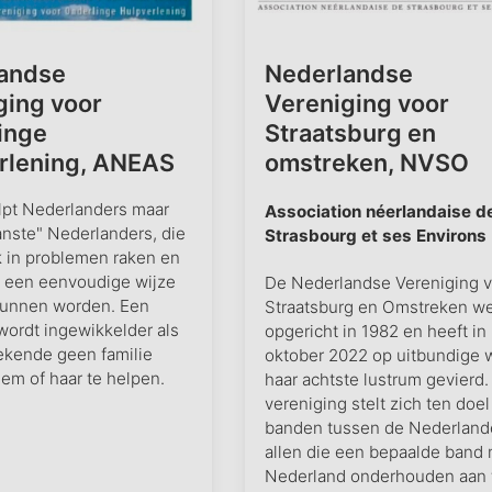
andse
Nederlandse
ging voor
Vereniging voor
inge
Straatsburg en
rlening, ANEAS
omstreken, NVSO
pt Nederlanders maar
Association néerlandaise d
anste" Nederlanders, die
Strasbourg et ses Environs
jk in problemen raken en
p een eenvoudige wijze
De Nederlandse Vereniging v
kunnen worden. Een
Straatsburg en Omstreken w
ordt ingewikkelder als
opgericht in 1982 en heeft in
ekende geen familie
oktober 2022 op uitbundige 
em of haar te helpen.
haar achtste lustrum gevierd.
vereniging stelt zich ten doel
banden tussen de Nederland
allen die een bepaalde band
Nederland onderhouden aan 