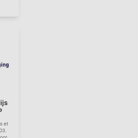
ijs
P
s et
903.
oor