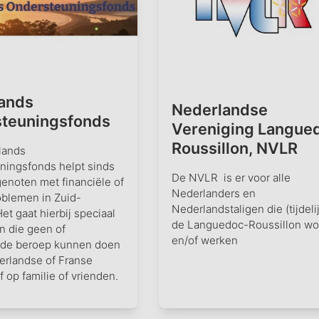
ands
Nederlandse
teuningsfonds
Vereniging Langue
Roussillon, NVLR
lands
ningsfonds helpt sinds
De NVLR is er voor alle
enoten met financiële of
Nederlanders en
oblemen in Zuid-
Nederlandstaligen die (tijdelij
Het gaat hierbij speciaal
de Languedoc-Roussillon w
 die geen of
en/of werken
de beroep kunnen doen
erlandse of Franse
f op familie of vrienden.