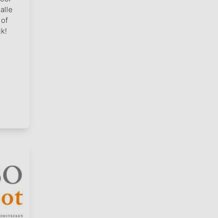
alle
 of
k!