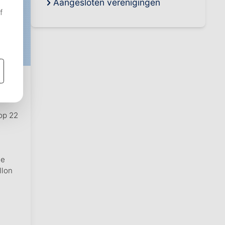
Aangesloten verenigingen
n
 op 22
se
llon