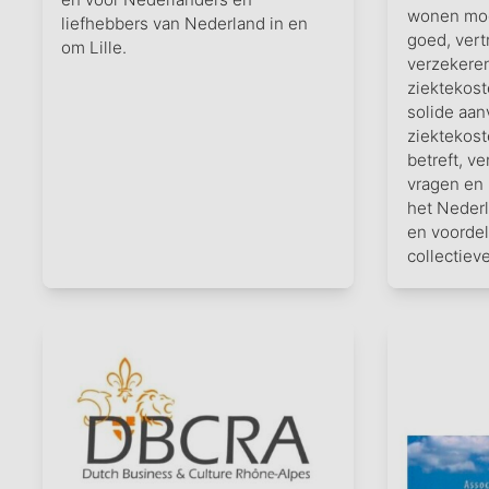
wonen mog
liefhebbers van Nederland in en
goed, vert
om Lille.
verzekere
ziektekost
solide aan
ziektekos
betreft, v
vragen en
het Neder
en voordel
collectieve