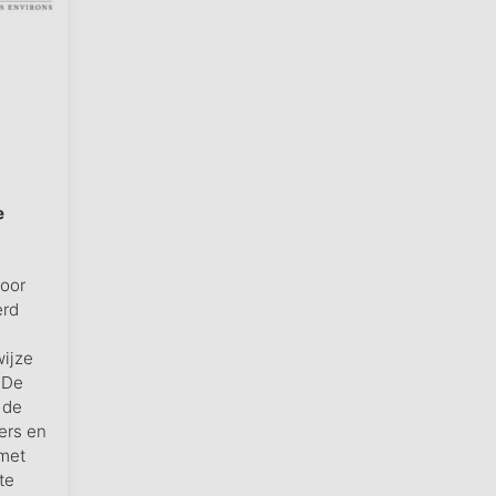
e
oor
erd
wijze
 De
 de
ers en
 met
te