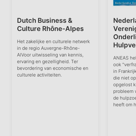
Dutch Business &
Nederl
Culture Rhône-Alpes
Vereni
Onderl
Het zakelijke en culturele netwerk
Hulpve
in de regio Auvergne-Rhône-
AlVoor uitwisseling van kennis,
ANEAS hel
ervaring en gezelligheid. Ter
ook "verfr
bevordering van economische en
in Frankri
culturele activiteiten.
die niet o
opgelost 
probleem w
de hulpzo
heeft om h