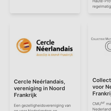
Haute-Pro
regelmatig
Collec
Cercle Neérlandais,
voor N
vereniging in Noord
Frankr
Frankrijk
NF
CMU
maa
Een gezelligheidsvereniging van
Nederlande
en voor Nederlanders en