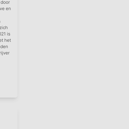
 door
eve en
n
zich
021 is
et het
nden
ijver