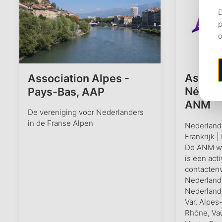
Associ
Association Alpes -
Néerla
Pays-Bas, AAP
ANM
De vereniging voor Nederlanders
in de Franse Alpen
Nederlands
Frankrijk 
De ANM we
is een acti
contactenv
Nederland
Nederlands
Var, Alpes
Rhône, Va