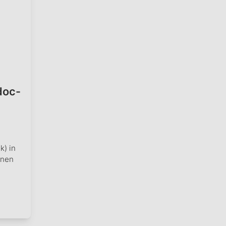
doc-
k) in
onen