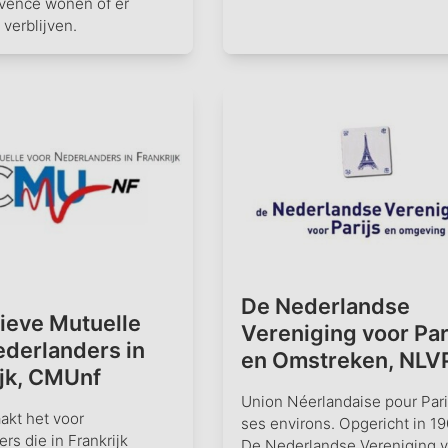
vence wonen of er
 verblijven.
De Nederlandse
tieve Mutuelle
Vereniging voor Par
ederlanders in
en Omstreken, NLV
ijk, CMUnf
Union Néerlandaise pour Pari
kt het voor
ses environs. Opgericht in 1
rs die in Frankrijk
De Nederlandse Vereniging v