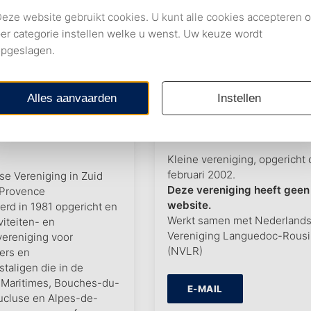
ation
Cercle Néerlandais
ndaise du Midi,
Catalunya Perpigna
Kleine vereniging, opgericht
februari 2002.
e Vereniging in Zuid
Deze vereniging heeft geen
| Provence
website.
rd in 1981 opgericht en
Werkt samen met Nederland
viteiten- en
Vereniging Languedoc-Rousi
ereniging voor
(
NVLR
)
ers en
taligen die in de
-Maritimes, Bouches-du-
E-MAIL
ucluse en Alpes-de-