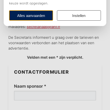
activiteiten onder de aandacht van de bezoekers van
de FANF-website wilt brengen en het werk van de
FANF wilt steunen, kunt u het contactformulier
hieronder invullen of contact opnemen via e-
mailadres:
secretariaat@fanf.fr
De Secretaris informeert u graag over de tarieven en
voorwaarden verbonden aan het plaatsen van een
advertentie.
Velden met een * zijn verplicht.
CONTACTFORMULIER
Naam sponsor *