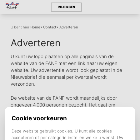
INLOGGEN
U bent hier:
Home
Contact
Adverteren
Adverteren
U kunt uw logo plaatsen op alle pagina's van de
website van de FANF met een link naar uw eigen
website. Uw advertentie wordt ook geplaatst in de
Nieuwsbrief die eenmaal per kwartaal wordt
verzonden.
De website van de FANF wordt maandelijks door
ongeveer 4.000 personen bezocht. Het gaat om
Nederlanders die geïnteresseerd zijn in de informatie
die de FANF op haar website biedt en/of contact
zoeken met de FANF.
Indien u door het plaatsen van een advertentie uw