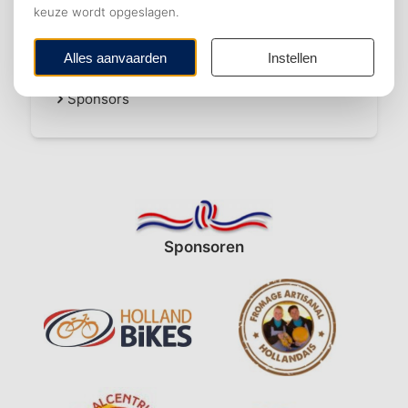
Dienstverlening
Lid of donateur worden
Bestuur
Raad van Advies
Samenwerking
KPMG Avocats
Sponsors
Sponsoren