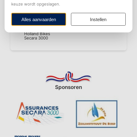
Dienstverlening
Lid of donateur worden
Bestuur
Raad van Advies
Samenwerking
Sponsors
Holland Bikes
Secara 3000
Sponsoren