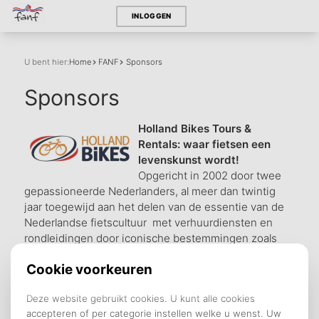
INLOGGEN
U bent hier:
Home
FANF
Sponsors
Sponsors
Holland Bikes Tours &
Rentals: waar fietsen een
levenskunst wordt!
Opgericht in 2002 door twee
gepassioneerde Nederlanders, al meer dan twintig
jaar toegewijd aan het delen van de essentie van de
Nederlandse fietscultuur met verhuurdiensten en
rondleidingen door iconische bestemmingen zoals
Parijs, Nice, Île de Ré, Bretagne, Lyon en New York
City -
lees verder
Doelstelling