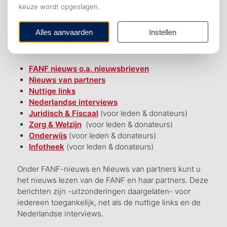
Eén van de hoofddoelstellingen van de FANF is
Nederlanders te informeren over zaken die van
belang zijn voor hun (dagelijks) leven in Frankrijk.
We doen dit door actuele artikelen te publiceren
met betrekking tot de thema’s
FANF nieuws o.a. nieuwsbrieven
Nieuws van partners
Nuttige links
Nederlandse interviews
Juridisch & Fiscaal
(voor leden & donateurs)
Zorg & Welzijn
(voor leden & donateurs)
Onderwijs
(voor leden & donateurs)
Infotheek
(voor leden & donateurs)
Onder FANF-nieuws en Nieuws van partners kunt u
het nieuws lezen van de FANF en haar partners. Deze
berichten zijn -uitzonderingen daargelaten- voor
iedereen toegankelijk, net als de nuttige links en de
Nederlandse interviews.