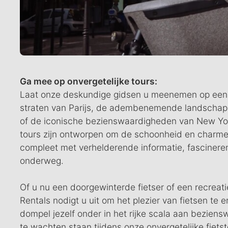
Ga mee op onvergetelijke tours:
Laat onze deskundige gidsen u meenemen op een 
straten van Parijs, de adembenemende landschapp
of de iconische bezienswaardigheden van New Yor
tours zijn ontworpen om de schoonheid en charme 
compleet met verhelderende informatie, fascinere
onderweg.
Of u nu een doorgewinterde fietser of een recreati
Rentals nodigt u uit om het plezier van fietsen te
dompel jezelf onder in het rijke scala aan beziens
te wachten staan tijdens onze onvergetelijke fiets