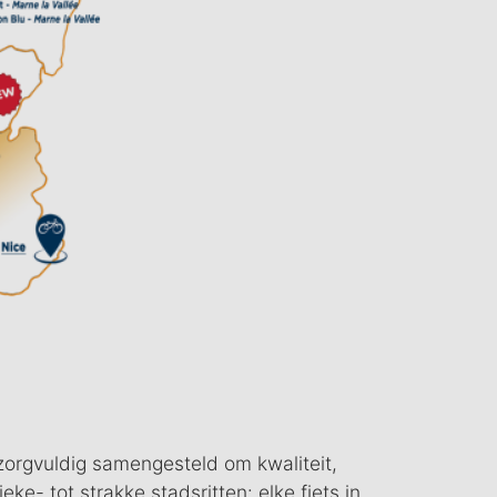
 zorgvuldig samengesteld om kwaliteit,
ke- tot strakke stadsritten: elke fiets in