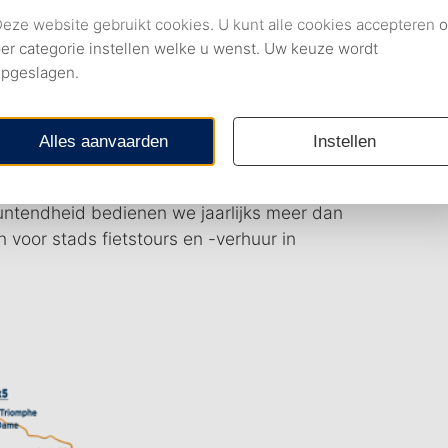
 door twee gepassioneerde Nederlanders, is
van de essentie van de Nederlandse
et alleen een vervoermiddel – het is een
oesterde traditie.
anbod van ongeëvenaarde verhuurdiensten en
arijs, Nice, Île de Ré, Bretagne en nu ook
untendheid bedienen we jaarlijks meer dan
 voor stads fietstours en -verhuur in